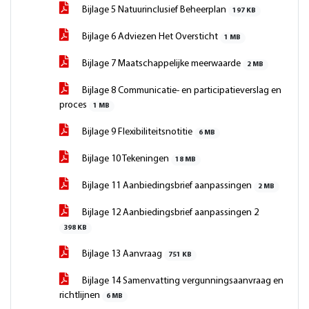
Bijlage 5 Natuurinclusief Beheerplan
197 KB
Bijlage 6 Adviezen Het Oversticht
1 MB
Bijlage 7 Maatschappelijke meerwaarde
2 MB
Bijlage 8 Communicatie- en participatieverslag en
proces
1 MB
Bijlage 9 Flexibiliteitsnotitie
6 MB
Bijlage 10 Tekeningen
18 MB
Bijlage 11 Aanbiedingsbrief aanpassingen
2 MB
Bijlage 12 Aanbiedingsbrief aanpassingen 2
398 KB
Bijlage 13 Aanvraag
751 KB
Bijlage 14 Samenvatting vergunningsaanvraag en
richtlijnen
6 MB