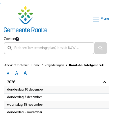
Ga naar de inhoud van deze pagina
Ga naar het zoeken
Ga naar het menu
Menu
Zoeken
U bevindt zich hier:
Home
Vergaderingen
Rond-de-tafelgesprek
A
A
A
2026
2026
donderdag 10 december
2026
donderdag 3 december
2026
woensdag 18 november
2026
donderdag 5 november