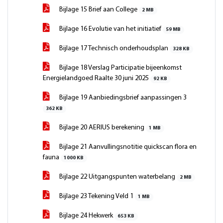
Bijlage 15 Brief aan College
2 MB
Bijlage 16 Evolutie van het initiatief
59 MB
Bijlage 17 Technisch onderhoudsplan
328 KB
Bijlage 18 Verslag Participatie bijeenkomst
Energielandgoed Raalte 30 juni 2025
92 KB
Bijlage 19 Aanbiedingsbrief aanpassingen 3
362 KB
Bijlage 20 AERIUS berekening
1 MB
Bijlage 21 Aanvullingsnotitie quickscan flora en
fauna
1000 KB
Bijlage 22 Uitgangspunten waterbelang
2 MB
Bijlage 23 Tekening Veld 1
1 MB
Bijlage 24 Hekwerk
653 KB