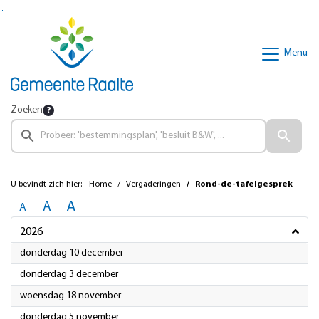
Ga naar de inhoud van deze pagina
Ga naar het zoeken
Ga naar het menu
Menu
Zoeken
U bevindt zich hier:
Home
Vergaderingen
Rond-de-tafelgesprek
A
A
A
2026
2026
donderdag 10 december
2026
donderdag 3 december
2026
woensdag 18 november
2026
donderdag 5 november