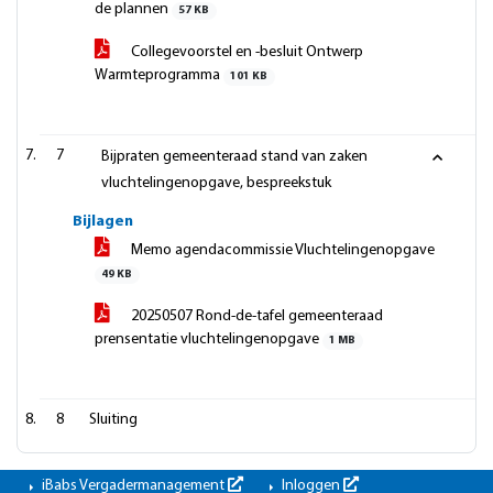
de plannen
57 KB
Collegevoorstel en -besluit Ontwerp
Warmteprogramma
101 KB
7
Bijpraten gemeenteraad stand van zaken
vluchtelingenopgave, bespreekstuk
Bijlagen
Memo agendacommissie Vluchtelingenopgave
49 KB
20250507 Rond-de-tafel gemeenteraad
prensentatie vluchtelingenopgave
1 MB
8
Sluiting
iBabs Vergadermanagement
Inloggen