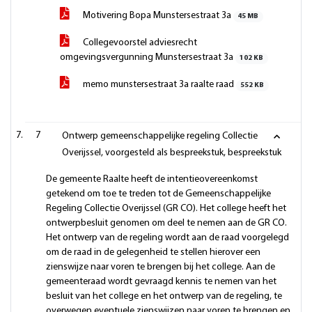
Motivering Bopa Munstersestraat 3a
45 MB
Collegevoorstel adviesrecht
omgevingsvergunning Munstersestraat 3a
102 KB
memo munstersestraat 3a raalte raad
552 KB
7
Ontwerp gemeenschappelijke regeling Collectie
Overijssel, voorgesteld als bespreekstuk, bespreekstuk
De gemeente Raalte heeft de intentieovereenkomst
getekend om toe te treden tot de Gemeenschappelijke
Regeling Collectie Overijssel (GR CO). Het college heeft het
ontwerpbesluit genomen om deel te nemen aan de GR CO.
Het ontwerp van de regeling wordt aan de raad voorgelegd
om de raad in de gelegenheid te stellen hierover een
zienswijze naar voren te brengen bij het college. Aan de
gemeenteraad wordt gevraagd kennis te nemen van het
besluit van het college en het ontwerp van de regeling, te
overwegen eventuele zienswijzen naar voren te brengen en