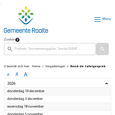
Ga naar de inhoud van deze pagina
Ga naar het zoeken
Ga naar het menu
Menu
Zoeken
U bevindt zich hier:
Home
Vergaderingen
Rond-de-tafelgesprek
A
A
A
2026
2026
donderdag 10 december
2026
donderdag 3 december
2026
woensdag 18 november
2026
donderdag 5 november