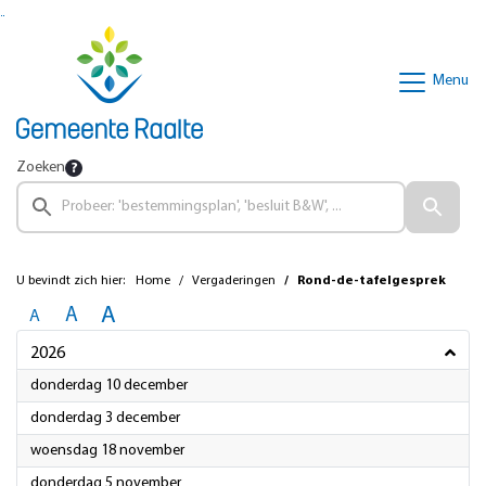
Ga naar de inhoud van deze pagina
Ga naar het zoeken
Ga naar het menu
Menu
Zoeken
U bevindt zich hier:
Home
Vergaderingen
Rond-de-tafelgesprek
A
A
A
2026
2026
donderdag 10 december
2026
donderdag 3 december
2026
woensdag 18 november
2026
donderdag 5 november