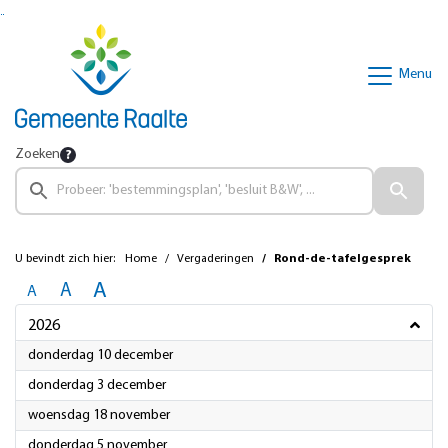
Ga naar de inhoud van deze pagina
Ga naar het zoeken
Ga naar het menu
Menu
Zoeken
U bevindt zich hier:
Home
Vergaderingen
Rond-de-tafelgesprek
A
A
A
2026
2026
donderdag 10 december
2026
donderdag 3 december
2026
woensdag 18 november
2026
donderdag 5 november