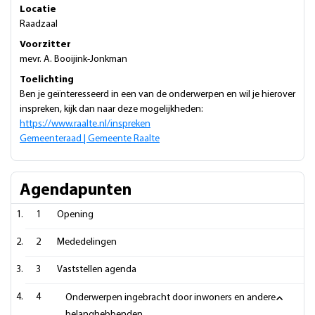
Locatie
Raadzaal
Voorzitter
mevr. A. Booijink-Jonkman
Toelichting
Ben je geïnteresseerd in een van de onderwerpen en wil je hierover
inspreken, kijk dan naar deze mogelijkheden:
https://www.raalte.nl/inspreken
Gemeenteraad | Gemeente Raalte
Agendapunten
1
Opening
2
Mededelingen
3
Vaststellen agenda
4
Onderwerpen ingebracht door inwoners en andere
belanghebbenden