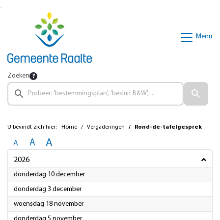
Ga naar de inhoud van deze pagina
Ga naar het zoeken
Ga naar het menu
Menu
Zoeken
U bevindt zich hier:
Home
Vergaderingen
Rond-de-tafelgesprek
A
A
A
2026
2026
donderdag 10 december
2026
donderdag 3 december
2026
woensdag 18 november
2026
donderdag 5 november