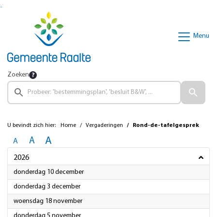
Ga naar de inhoud van deze pagina
Ga naar het zoeken
Ga naar het menu
Menu
Zoeken
U bevindt zich hier:
Home
Vergaderingen
Rond-de-tafelgesprek
A
A
A
2026
2026
donderdag 10 december
2026
donderdag 3 december
2026
woensdag 18 november
2026
donderdag 5 november