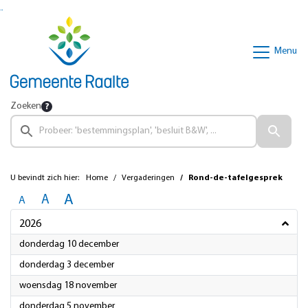
Ga naar de inhoud van deze pagina
Ga naar het zoeken
Ga naar het menu
Menu
Zoeken
U bevindt zich hier:
Home
Vergaderingen
Rond-de-tafelgesprek
A
A
A
2026
2026
donderdag 10 december
2026
donderdag 3 december
2026
woensdag 18 november
2026
donderdag 5 november