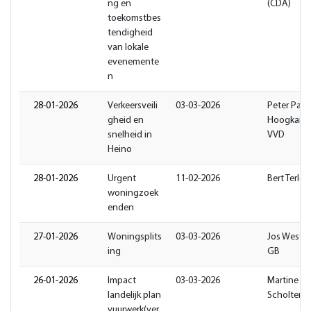
ng en
(CDA)
toekomstbes
tendigheid
van lokale
evenemente
n
28-01-2026
Verkeersveili
03-03-2026
Peter Paul
gheid en
Hoogkame
snelheid in
VVD
Heino
28-01-2026
Urgent
11-02-2026
Bert Terlo
woningzoek
enden
27-01-2026
Woningsplits
03-03-2026
Jos Weste
ing
GB
26-01-2026
Impact
03-03-2026
Martine
landelijk plan
Scholten 
vuurwerk(ver