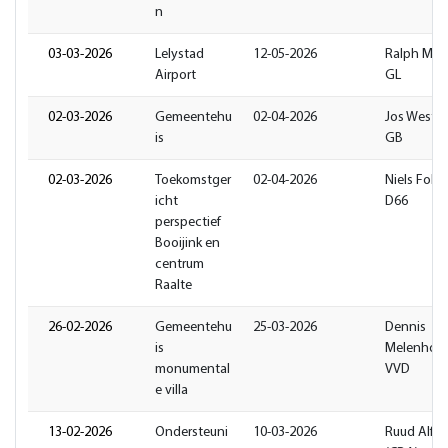
n
03-03-2026
Lelystad
12-05-2026
Ralph Mul
Airport
GL
02-03-2026
Gemeentehu
02-04-2026
Jos Weste
is
GB
02-03-2026
Toekomstger
02-04-2026
Niels Folge
icht
D66
perspectief
Booijink en
centrum
Raalte
26-02-2026
Gemeentehu
25-03-2026
Dennis
is
Melenhors
monumental
VVD
e villa
13-02-2026
Ondersteuni
10-03-2026
Ruud Alfer