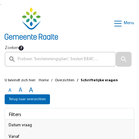
Ga naar de inhoud van deze pagina
Ga naar het zoeken
Ga naar het menu
Menu
Zoeken
U bevindt zich hier:
Home
Overzichten
Schriftelijke vragen
A
A
A
Terug naar overzichten
Filters
Datum vraag
vanaf