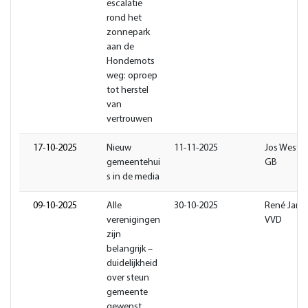
escalatie
rond het
zonnepark
aan de
Hondemots
weg: oproep
tot herstel
van
vertrouwen
17-10-2025
Nieuw
11-11-2025
Jos Weste
gemeentehui
GB
s in de media
09-10-2025
Alle
30-10-2025
René Jans
verenigingen
VVD
zijn
belangrijk –
duidelijkheid
over steun
gemeente
gewenst