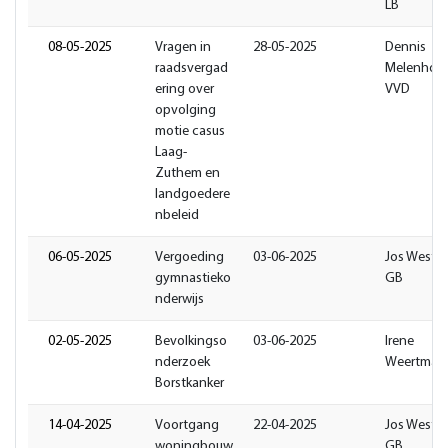
LB
08-05-2025
Vragen in
28-05-2025
Dennis
raadsvergad
Melenhors
ering over
VVD
opvolging
motie casus
Laag-
Zuthem en
landgoedere
nbeleid
06-05-2025
Vergoeding
03-06-2025
Jos Weste
gymnastieko
GB
nderwijs
02-05-2025
Bevolkingso
03-06-2025
Irene
nderzoek
Weertman
Borstkanker
14-04-2025
Voortgang
22-04-2025
Jos Weste
woningbouw
GB