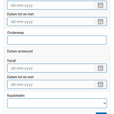
Selecte
een
datum
Datum tot en met
vanaf
Selecte
een
datum
Onderwerp
tot
en
met
Datum antwoord
vanaf
Selecte
een
datum
Datum tot en met
vanaf
Selecte
een
datum
Raadsleden
tot
en
met