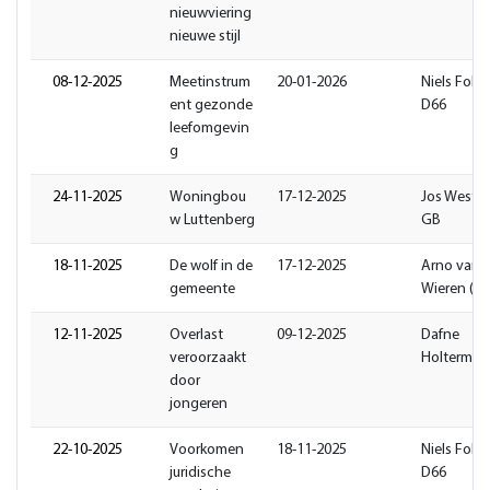
nieuwviering
nieuwe stijl
08-12-2025
Meetinstrum
20-01-2026
Niels Folge
ent gezonde
D66
leefomgevin
g
24-11-2025
Woningbou
17-12-2025
Jos Weste
w Luttenberg
GB
18-11-2025
De wolf in de
17-12-2025
Arno van
gemeente
Wieren (G
12-11-2025
Overlast
09-12-2025
Dafne
veroorzaakt
Holterman
door
jongeren
22-10-2025
Voorkomen
18-11-2025
Niels Folge
juridische
D66