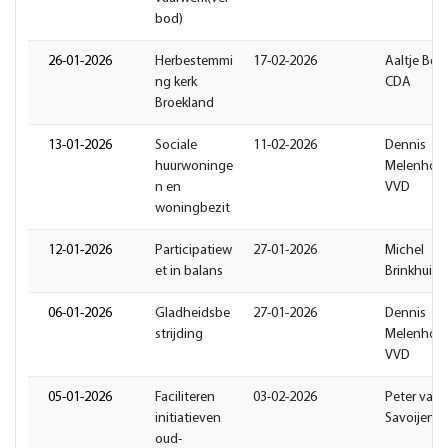
bod)
26-01-2026
Herbestemmi
17-02-2026
Aaltje Booi
ng kerk
CDA
Broekland
13-01-2026
Sociale
11-02-2026
Dennis
huurwoninge
Melenhors
n en
VVD
woningbezit
12-01-2026
Participatiew
27-01-2026
Michel
et in balans
Brinkhuis 
06-01-2026
Gladheidsbe
27-01-2026
Dennis
strijding
Melenhors
VVD
05-01-2026
Faciliteren
03-02-2026
Peter van
initiatieven
Savoijen B
oud-