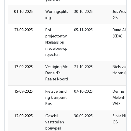
01-10-2025
Woningsplits
30-10-2025
Jos Weste
ing
GB
23-09-2025
Rol
05-11-2025
Ruud Alfer
projectontwi
(CDA)
kkelaars bij
nieuwbouwp
rojecten
17-09-2025
Vestiging Mc
21-10-2025
Niels van 
Donald's
Hoorn (Pv
Raalte Noord
15-09-2025
Fietsverbindi
07-10-2025
Dennis
ng kruispunt
Melenhors
Bos
VVD
12-09-2025
Geschil
30-09-2025
Silvia Nik
vaststellen
GB
bouwpeil