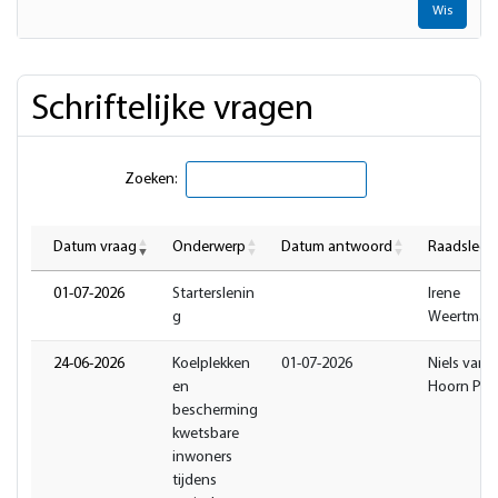
Wis
Schriftelijke vragen
Zoeken:
Datum vraag
Onderwerp
Datum antwoord
Raadslede
01-07-2026
Starterslenin
Irene
g
Weertman
24-06-2026
Koelplekken
01-07-2026
Niels van 
en
Hoorn PR
bescherming
kwetsbare
inwoners
tijdens