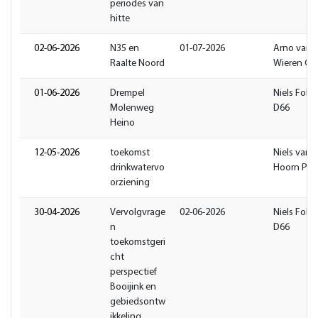
periodes van
hitte
02-06-2026
N35 en
01-07-2026
Arno van
Raalte Noord
Wieren GB
01-06-2026
Drempel
Niels Folge
Molenweg
D66
Heino
12-05-2026
toekomst
Niels van 
drinkwatervo
Hoorn PR
orziening
30-04-2026
Vervolgvrage
02-06-2026
Niels Folge
n
D66
toekomstgeri
cht
perspectief
Booijink en
gebiedsontw
ikkeling