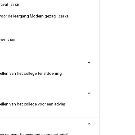
tival
91 KB
n voor de leergang Modern gezag
628 KB
 mei
2 MB
llen van het college ter afdoening:
llen van het college voor een advies: