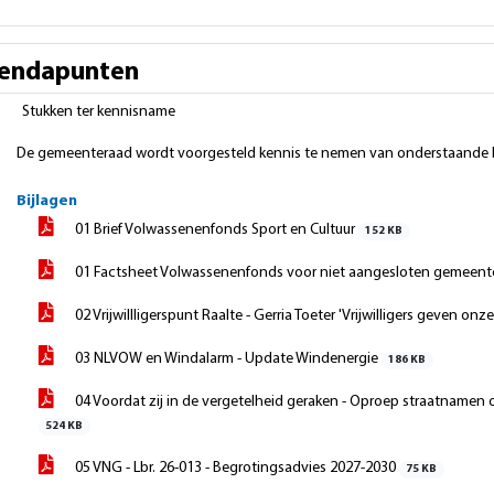
endapunten
Stukken ter kennisname
De gemeenteraad wordt voorgesteld kennis te nemen van onderstaande 
Bijlagen
01 Brief Volwassenenfonds Sport en Cultuur
152 KB
01 Factsheet Volwassenenfonds voor niet aangesloten gemeen
02 Vrijwillligerspunt Raalte - Gerria Toeter 'Vrijwilligers geven on
03 NLVOW en Windalarm - Update Windenergie
186 KB
04 Voordat zij in de vergetelheid geraken - Oproep straatnamen o
524 KB
05 VNG - Lbr. 26-013 - Begrotingsadvies 2027-2030
75 KB