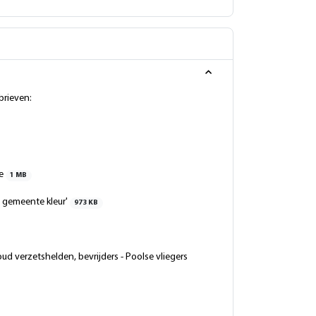
brieven:
te
1 MB
ze gemeente kleur'
973 KB
ud verzetshelden, bevrijders - Poolse vliegers