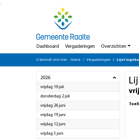
Ga naar de inhoud van deze pagina
Ga naar het zoeken
Ga naar het menu
Dashboard
Vergaderingen
Overzichten
U bevindt zich hier:
Home
Vergaderingen
Lijst ingek
2026
Li
2026
vrijdag 10 juli
vri
2026
donderdag 2 juli
Toel
2026
vrijdag 26 juni
2026
vrijdag 19 juni
2026
vrijdag 12 juni
2026
vrijdag 5 juni