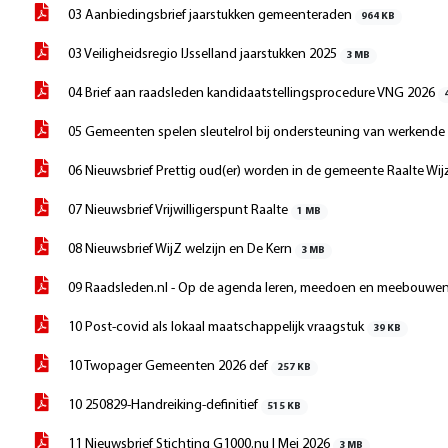
03 Aanbiedingsbrief jaarstukken gemeenteraden
964 KB
03 Veiligheidsregio IJsselland jaarstukken 2025
3 MB
04 Brief aan raadsleden kandidaatstellingsprocedure VNG 2026
05 Gemeenten spelen sleutelrol bij ondersteuning van werkend
06 Nieuwsbrief Prettig oud(er) worden in de gemeente Raalte Wij
07 Nieuwsbrief Vrijwilligerspunt Raalte
1 MB
08 Nieuwsbrief WijZ welzijn en De Kern
3 MB
09 Raadsleden.nl - Op de agenda leren, meedoen en meebouwe
10 Post-covid als lokaal maatschappelijk vraagstuk
39 KB
10 Twopager Gemeenten 2026 def
257 KB
10 250829-Handreiking-definitief
515 KB
11 Nieuwsbrief Stichting G1000.nu I Mei 2026
3 MB