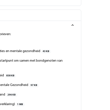
brieven:
aties en mentale gezondheid
43 KB
 ( startpunt om samen met bondgenoten van
eid
838 KB
n Mentale Gezondheid
97 KB
land
296 KB
verklaring)
1 MB