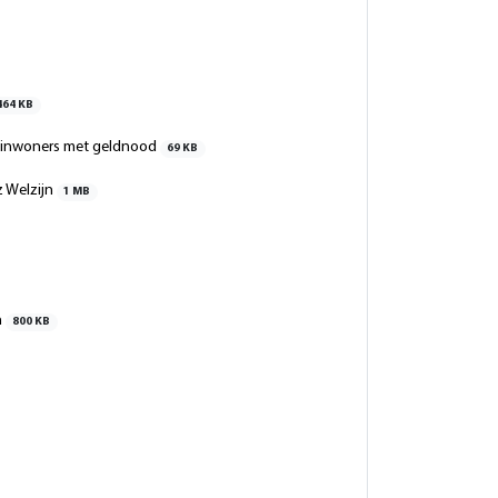
464 KB
e inwoners met geldnood
69 KB
z Welzijn
1 MB
n
800 KB