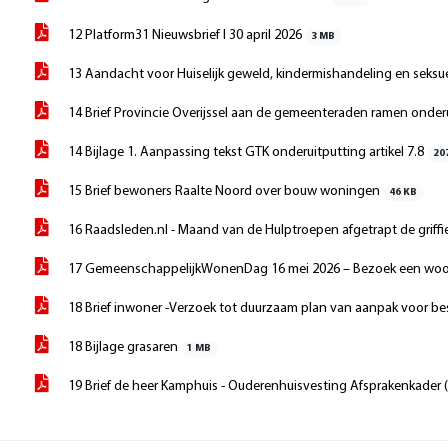
12 Platform31 Nieuwsbrief I 30 april 2026
3 MB
13 Aandacht voor Huiselijk geweld, kindermishandeling en seks
14 Brief Provincie Overijssel aan de gemeenteraden ramen onder
14 Bijlage 1. Aanpassing tekst GTK onderuitputting artikel 7.8
20
15 Brief bewoners Raalte Noord over bouw woningen
46 KB
16 Raadsleden.nl - Maand van de Hulptroepen afgetrapt de griffie
17 GemeenschappelijkWonenDag 16 mei 2026 – Bezoek een woo
18 Brief inwoner -Verzoek tot duurzaam plan van aanpak voor be
18 Bijlage grasaren
1 MB
19 Brief de heer Kamphuis - Ouderenhuisvesting Afsprakenkader 