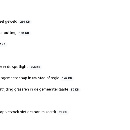
ueel geweld
291 KB
uitputting
146 KB
7 KB
r in de spotlight
756 KB
ngemeenschap in uw stad of regio
147 KB
strijding grasaren in de gemeente Raalte
59 KB
(op verzoek niet geanonimiseerd)
31 KB