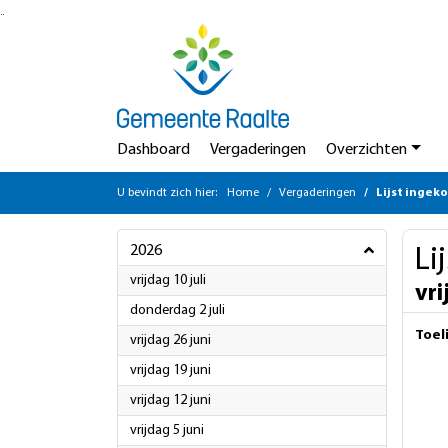
Ga naar de inhoud van deze pagina
Ga naar het zoeken
Ga naar het menu
Dashboard
Vergaderingen
Overzichten
U bevindt zich hier:
Home
Vergaderingen
Lijst ingek
2026
Li
2026
vrijdag 10 juli
vri
2026
donderdag 2 juli
Toel
2026
vrijdag 26 juni
2026
vrijdag 19 juni
2026
vrijdag 12 juni
2026
vrijdag 5 juni