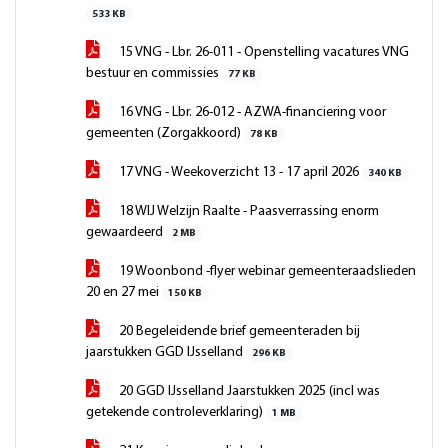
533 KB
15 VNG - Lbr. 26-011 - Openstelling vacatures VNG
bestuur en commissies
77 KB
16 VNG - Lbr. 26-012 - AZWA-financiering voor
gemeenten (Zorgakkoord)
78 KB
17 VNG - Weekoverzicht 13 - 17 april 2026
340 KB
18 WIJ Welzijn Raalte - Paasverrassing enorm
gewaardeerd
2 MB
19 Woonbond -flyer webinar gemeenteraadslieden
20 en 27 mei
150 KB
20 Begeleidende brief gemeenteraden bij
jaarstukken GGD IJsselland
296 KB
20 GGD IJsselland Jaarstukken 2025 (incl was
getekende controleverklaring)
1 MB