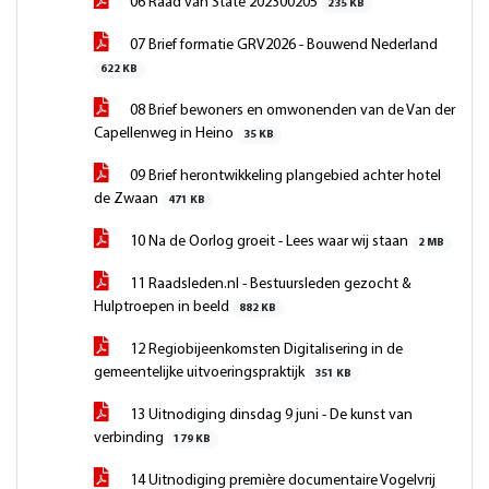
06 Raad van State 202300205
235 KB
07 Brief formatie GRV2026 - Bouwend Nederland
622 KB
08 Brief bewoners en omwonenden van de Van der
Capellenweg in Heino
35 KB
09 Brief herontwikkeling plangebied achter hotel
de Zwaan
471 KB
10 Na de Oorlog groeit - Lees waar wij staan
2 MB
11 Raadsleden.nl - Bestuursleden gezocht &
Hulptroepen in beeld
882 KB
12 Regiobijeenkomsten Digitalisering in de
gemeentelijke uitvoeringspraktijk
351 KB
13 Uitnodiging dinsdag 9 juni - De kunst van
verbinding
179 KB
14 Uitnodiging première documentaire Vogelvrij