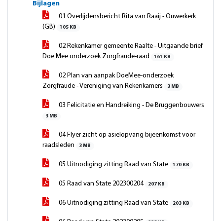
Bijlagen
01 Overlijdensbericht Rita van Raaij - Ouwerkerk
(GB)
105 KB
02 Rekenkamer gemeente Raalte - Uitgaande brief
Doe Mee onderzoek Zorgfraude-raad
161 KB
02 Plan van aanpak DoeMee-onderzoek
Zorgfraude - Vereniging van Rekenkamers
3 MB
03 Felicitatie en Handreiking - De Bruggenbouwers
3 MB
04 Flyer zicht op asielopvang bijeenkomst voor
raadsleden
3 MB
05 Uitnodiging zitting Raad van State
170 KB
05 Raad van State 202300204
207 KB
06 Uitnodiging zitting Raad van State
203 KB