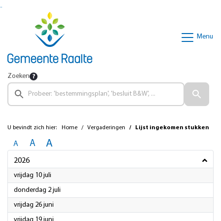
Ga naar de inhoud van deze pagina
Ga naar het zoeken
Ga naar het menu
Menu
Zoeken
U bevindt zich hier:
Home
Vergaderingen
Lijst ingekomen stukken
A
A
A
2026
2026
vrijdag 10 juli
2026
donderdag 2 juli
2026
vrijdag 26 juni
2026
vrijdag 19 juni