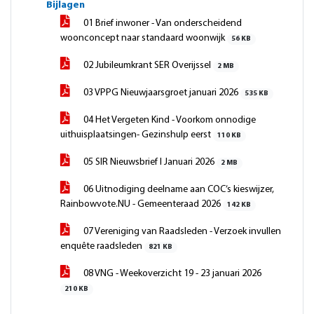
Bijlagen
01 Brief inwoner - Van onderscheidend
woonconcept naar standaard woonwijk
56 KB
02 Jubileumkrant SER Overijssel
2 MB
03 VPPG Nieuwjaarsgroet januari 2026
535 KB
04 Het Vergeten Kind - Voorkom onnodige
uithuisplaatsingen- Gezinshulp eerst
110 KB
05 SIR Nieuwsbrief I Januari 2026
2 MB
06 Uitnodiging deelname aan COC’s kieswijzer,
Rainbowvote.NU - Gemeenteraad 2026
142 KB
07 Vereniging van Raadsleden - Verzoek invullen
enquête raadsleden
821 KB
08 VNG - Weekoverzicht 19 - 23 januari 2026
210 KB