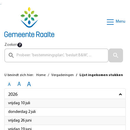
Ga naar de inhoud van deze pagina
Ga naar het zoeken
Ga naar het menu
Menu
Zoeken
U bevindt zich hier:
Home
Vergaderingen
Lijst ingekomen stukken
A
A
A
2026
2026
vrijdag 10 juli
2026
donderdag 2 juli
2026
vrijdag 26 juni
2026
vrijdag 19 juni