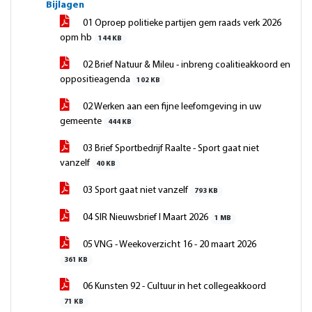
Bijlagen
01 Oproep politieke partijen gem raads verk 2026
opm hb
144 KB
02 Brief Natuur & Mileu - inbreng coalitieakkoord en
oppositieagenda
102 KB
02 Werken aan een fijne leefomgeving in uw
gemeente
444 KB
03 Brief Sportbedrijf Raalte - Sport gaat niet
vanzelf
40 KB
03 Sport gaat niet vanzelf
793 KB
04 SIR Nieuwsbrief I Maart 2026
1 MB
05 VNG - Weekoverzicht 16 - 20 maart 2026
361 KB
06 Kunsten 92 - Cultuur in het collegeakkoord
71 KB