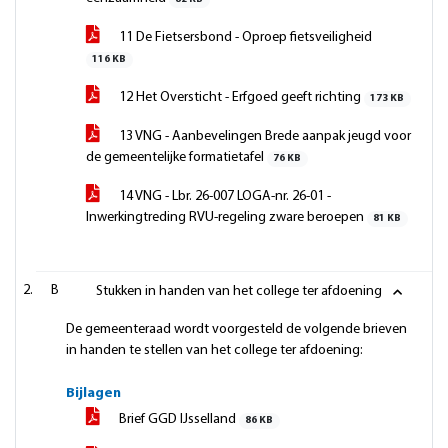
11 De Fietsersbond - Oproep fietsveiligheid
116 KB
12 Het Oversticht - Erfgoed geeft richting
173 KB
13 VNG - Aanbevelingen Brede aanpak jeugd voor
de gemeentelijke formatietafel
76 KB
14 VNG - Lbr. 26-007 LOGA-nr. 26-01 -
Inwerkingtreding RVU-regeling zware beroepen
81 KB
B
Stukken in handen van het college ter afdoening
De gemeenteraad wordt voorgesteld de volgende brieven
in handen te stellen van het college ter afdoening:
Bijlagen
Brief GGD IJsselland
86 KB