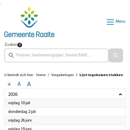
Ga naar de inhoud van deze pagina
Ga naar het zoeken
Ga naar het menu
Menu
Zoeken
U bevindt zich hier:
Home
Vergaderingen
Lijst ingekomen stukken
A
A
A
2026
2026
vrijdag 10 juli
2026
donderdag 2 juli
2026
vrijdag 26 juni
2026
vrijdag 19 juni