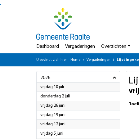
Ga naar de inhoud van deze pagina
Ga naar het zoeken
Ga naar het menu
Dashboard
Vergaderingen
Overzichten
U bevindt zich hier:
Home
Vergaderingen
Lijst ingek
2026
Li
2026
vrijdag 10 juli
vri
2026
donderdag 2 juli
Toel
2026
vrijdag 26 juni
2026
vrijdag 19 juni
2026
vrijdag 12 juni
2026
vrijdag 5 juni