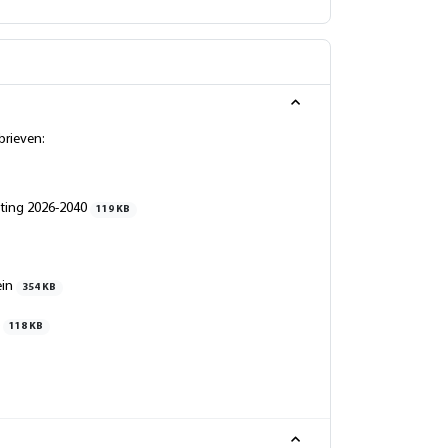
brieven:
sting 2026-2040
119 KB
ein
354 KB
6
118 KB