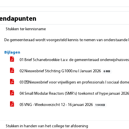
endapunten
Stukken ter kennisname
De gemeenteraad wordt voorgesteld kennis te nemen van onderstaande 
Bijlagen
01 Brief Schanebroekkie t.a.v. de gemeenteraad onderwijshuisve
02 Nieuwsbrief Stichting G1000.nu I Januari 2026
6 MB
03 💌Nieuwsbrief voor vrijwilligers en professionals I sociaal dom
04 Small Modular Reactors (SMR's) toekomst of hype januari 202
05 VNG - Weekoverzicht 12 - 16 januari 2026
194 KB
Stukken in handen van het college ter afdoening