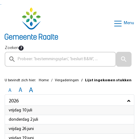
Ga naar de inhoud van deze pagina
Ga naar het zoeken
Ga naar het menu
Menu
Zoeken
U bevindt zich hier:
Home
Vergaderingen
Lijst ingekomen stukken
A
A
A
2026
2026
vrijdag 10 juli
2026
donderdag 2 juli
2026
vrijdag 26 juni
2026
vrijdag 19 juni