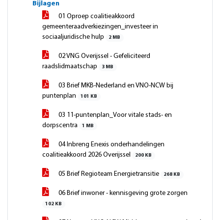
Bijlagen
01 Oproep coalitieakkoord
gemeenteraadverkiezingen_investeer in
sociaaljuridische hulp
2 MB
02 VNG Overijssel - Gefeliciteerd
raadslidmaatschap
3 MB
03 Brief MKB-Nederland en VNO-NCW bij
puntenplan
101 KB
03 11-puntenplan_Voor vitale stads- en
dorpscentra
1 MB
04 Inbreng Enexis onderhandelingen
coalitieakkoord 2026 Overijssel
200 KB
05 Brief Regioteam Energietransitie
268 KB
06 Brief inwoner - kennisgeving grote zorgen
102 KB