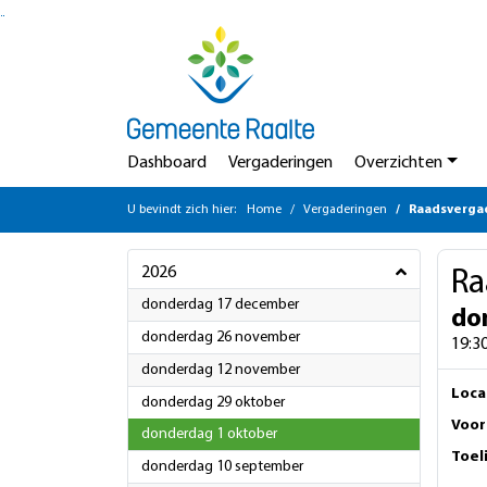
Ga naar de inhoud van deze pagina
Ga naar het zoeken
Ga naar het menu
Dashboard
Vergaderingen
Overzichten
U bevindt zich hier:
Home
Vergaderingen
Raadsverga
2026
Ra
2026
donderdag 17 december
do
2026
donderdag 26 november
19:30
2026
donderdag 12 november
Loca
2026
donderdag 29 oktober
Voor
2026
donderdag 1 oktober
Toel
2026
donderdag 10 september