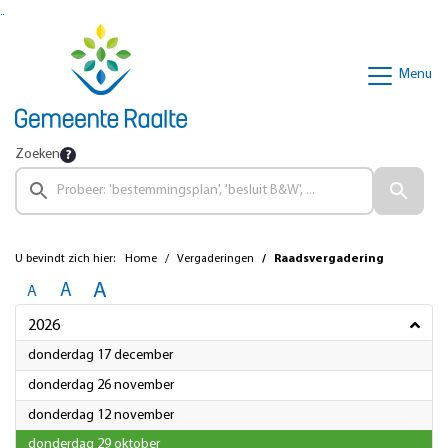
Ga naar de inhoud van deze pagina
Ga naar het zoeken
Ga naar het menu
Menu
Zoeken
U bevindt zich hier:
Home
Vergaderingen
Raadsvergadering
A
A
A
2026
2026
donderdag 17 december
2026
donderdag 26 november
2026
donderdag 12 november
2026
donderdag 29 oktober