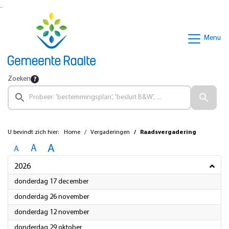
Ga naar de inhoud van deze pagina
Ga naar het zoeken
Ga naar het menu
Menu
Zoeken
U bevindt zich hier:
Home
Vergaderingen
Raadsvergadering
A
A
A
2026
2026
donderdag 17 december
2026
donderdag 26 november
2026
donderdag 12 november
2026
donderdag 29 oktober