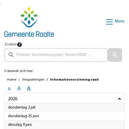
Ga naar de inhoud van deze pagina
Ga naar het zoeken
Ga naar het menu
Menu
Zoeken
U bevindt zich hier:
Home
Vergaderingen
Informatievoorziening raad
A
A
A
2026
2026
donderdag 2 juli
2026
donderdag 25 juni
2026
dinsdag 9 juni