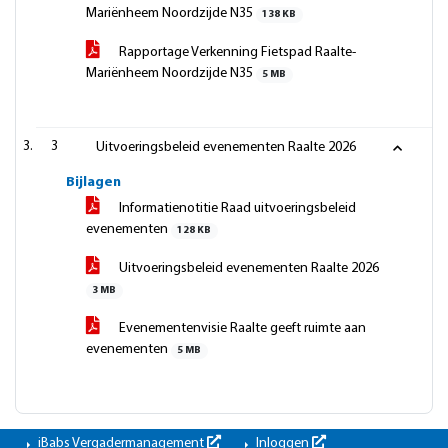
Mariënheem Noordzijde N35
138 KB
Rapportage Verkenning Fietspad Raalte-
Mariënheem Noordzijde N35
5 MB
3
Uitvoeringsbeleid evenementen Raalte 2026
Bijlagen
Informatienotitie Raad uitvoeringsbeleid
evenementen
128 KB
Uitvoeringsbeleid evenementen Raalte 2026
3 MB
Evenementenvisie Raalte geeft ruimte aan
evenementen
5 MB
iBabs Vergadermanagement
Inloggen