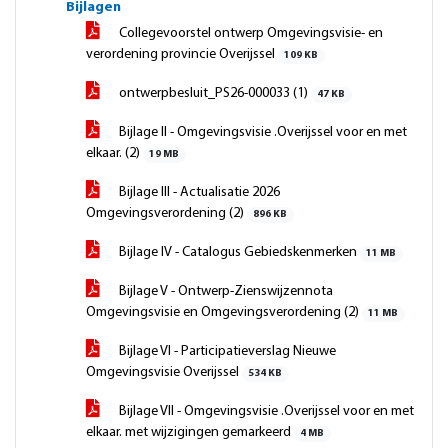
Bijlagen
Collegevoorstel ontwerp Omgevingsvisie- en
verordening provincie Overijssel
109 KB
ontwerpbesluit_PS26-000033 (1)
47 KB
Bijlage II - Omgevingsvisie .Overijssel voor en met
elkaar. (2)
19 MB
Bijlage III - Actualisatie 2026
Omgevingsverordening (2)
896 KB
Bijlage IV - Catalogus Gebiedskenmerken
11 MB
Bijlage V - Ontwerp-Zienswijzennota
Omgevingsvisie en Omgevingsverordening (2)
11 MB
Bijlage VI - Participatieverslag Nieuwe
Omgevingsvisie Overijssel
534 KB
Bijlage VII - Omgevingsvisie .Overijssel voor en met
elkaar. met wijzigingen gemarkeerd
4 MB