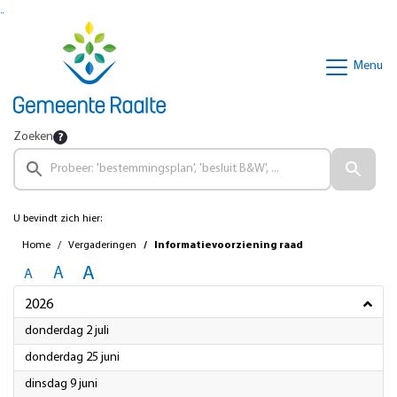
Ga naar de inhoud van deze pagina
Ga naar het zoeken
Ga naar het menu
Menu
Zoeken
U bevindt zich hier:
Home
Vergaderingen
Informatievoorziening raad
A
A
A
2026
2026
donderdag 2 juli
2026
donderdag 25 juni
2026
dinsdag 9 juni