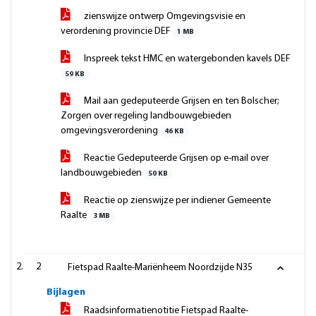
zienswijze ontwerp Omgevingsvisie en
verordening provincie DEF
1 MB
Inspreek tekst HMC en watergebonden kavels DEF
59 KB
Mail aan gedeputeerde Grijsen en ten Bolscher;
Zorgen over regeling landbouwgebieden
omgevingsverordening
46 KB
Reactie Gedeputeerde Grijsen op e-mail over
landbouwgebieden
50 KB
Reactie op zienswijze per indiener Gemeente
Raalte
3 MB
2
Fietspad Raalte-Mariënheem Noordzijde N35
Bijlagen
Raadsinformatienotitie Fietspad Raalte-