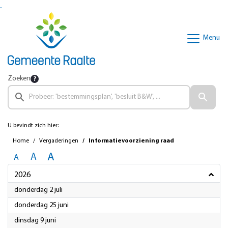
Ga naar de inhoud van deze pagina
Ga naar het zoeken
Ga naar het menu
Menu
Zoeken
U bevindt zich hier:
Home
Vergaderingen
Informatievoorziening raad
A
A
A
2026
2026
donderdag 2 juli
2026
donderdag 25 juni
2026
dinsdag 9 juni