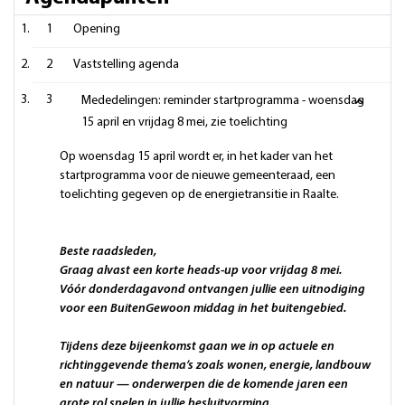
1
Opening
2
Vaststelling agenda
3
Mededelingen: reminder startprogramma - woensdag
15 april en vrijdag 8 mei, zie toelichting
Op woensdag 15 april wordt er, in het kader van het
startprogramma voor de nieuwe gemeenteraad, een
toelichting gegeven op de energietransitie in Raalte.
Beste raadsleden,
Graag alvast een korte heads-up voor vrijdag 8 mei.
Vóór donderdagavond ontvangen jullie een uitnodiging
voor een
BuitenGewoon
middag in het buitengebied.
Tijdens deze bijeenkomst gaan we in op actuele en
richtinggevende thema’s zoals
wonen
,
energie, landbouw
en
natuur
— onderwerpen die de komende jaren een
grote rol spelen in jullie besluitvorming.