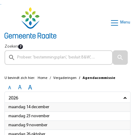
Ga naar de inhoud van deze pagina
Ga naar het zoeken
Ga naar het menu
Menu
Zoeken
U bevindt zich hier:
Home
Vergaderingen
Agendacommissie
A
A
A
2026
2026
maandag 14 december
2026
maandag 23 november
2026
maandag 9 november
2026
maandag 26 oktober