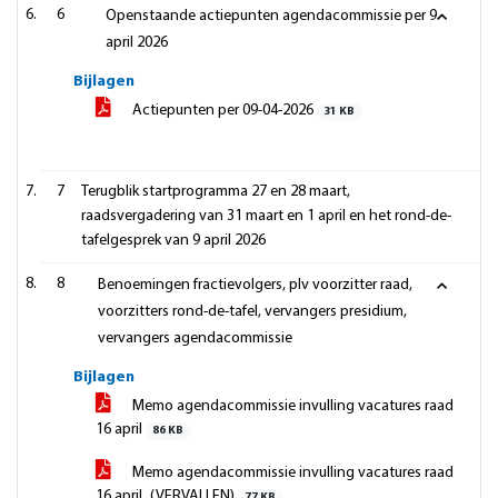
6
Openstaande actiepunten agendacommissie per 9
april 2026
Bijlagen
Actiepunten per 09-04-2026
31 KB
7
Terugblik startprogramma 27 en 28 maart,
raadsvergadering van 31 maart en 1 april en het rond-de-
tafelgesprek van 9 april 2026
8
Benoemingen fractievolgers, plv voorzitter raad,
voorzitters rond-de-tafel, vervangers presidium,
vervangers agendacommissie
Bijlagen
Memo agendacommissie invulling vacatures raad
16 april
86 KB
Memo agendacommissie invulling vacatures raad
16 april_(VERVALLEN)
77 KB