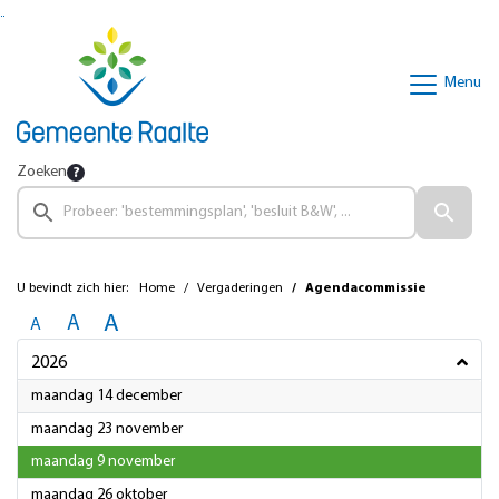
Ga naar de inhoud van deze pagina
Ga naar het zoeken
Ga naar het menu
Menu
Zoeken
U bevindt zich hier:
Home
Vergaderingen
Agendacommissie
A
A
A
2026
2026
maandag 14 december
2026
maandag 23 november
2026
maandag 9 november
2026
maandag 26 oktober