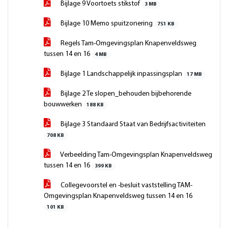
Bijlage 9 Voortoets stikstof
3 MB
Bijlage 10 Memo spuitzonering
751 KB
Regels Tam-Omgevingsplan Knapenveldsweg
tussen 14 en 16
4 MB
Bijlage 1 Landschappelijk inpassingsplan
17 MB
Bijlage 2 Te slopen_behouden bijbehorende
bouwwerken
188 KB
Bijlage 3 Standaard Staat van Bedrijfsactiviteiten
708 KB
Verbeelding Tam-Omgevingsplan Knapenveldsweg
tussen 14 en 16
399 KB
Collegevoorstel en -besluit vaststelling TAM-
Omgevingsplan Knapenveldsweg tussen 14 en 16
101 KB