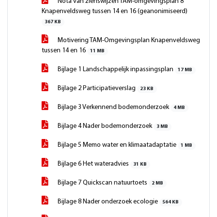
Nota van zienswijzen TAM-omgevingsplan 8
Knapenveldsweg tussen 14 en 16 (geanonimiseerd)
367 KB
Motivering TAM-Omgevingsplan Knapenveldsweg
tussen 14 en 16
11 MB
Bijlage 1 Landschappelijk inpassingsplan
17 MB
Bijlage 2 Participatieverslag
23 KB
Bijlage 3 Verkennend bodemonderzoek
4 MB
Bijlage 4 Nader bodemonderzoek
3 MB
Bijlage 5 Memo water en klimaatadaptatie
1 MB
Bijlage 6 Het wateradvies
31 KB
Bijlage 7 Quickscan natuurtoets
2 MB
Bijlage 8 Nader onderzoek ecologie
564 KB