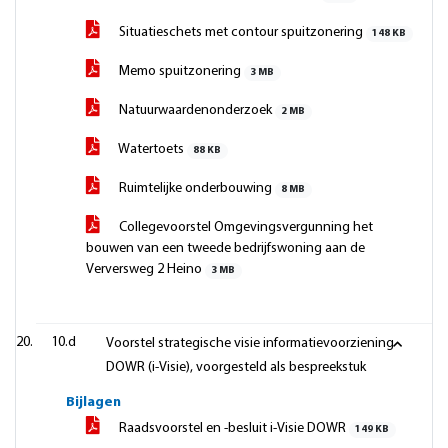
Situatieschets met contour spuitzonering
148 KB
Memo spuitzonering
3 MB
Natuurwaardenonderzoek
2 MB
Watertoets
88 KB
Ruimtelijke onderbouwing
8 MB
Collegevoorstel Omgevingsvergunning het
bouwen van een tweede bedrijfswoning aan de
Verversweg 2 Heino
3 MB
10.d
Voorstel strategische visie informatievoorziening
DOWR (i-Visie), voorgesteld als bespreekstuk
Bijlagen
Raadsvoorstel en -besluit i-Visie DOWR
149 KB