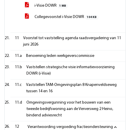
i-Visie DOWR
1 MB
Collegevoorstel i-Visie DOWR
104 KB
11
Voorstel tot vaststelling agenda raadsvergadering van 11
juni 2026
11.a
Benoeming leden werkgeverscommissie
11.b
Vaststellen strategische visie informatievoorziening
DOWR (i-Visie)
11.c
Vaststellen TAM-Omgevingsplan 8 Knapenveldseweg
tussen 14 en 16
11.d
Omgevingsvergunning voor het bouwen van een
tweede bedrijfswoning aan de Verversweg 2 Heino,
bindend adviesrecht
12
Verantwoording vergoeding fractieondersteuning