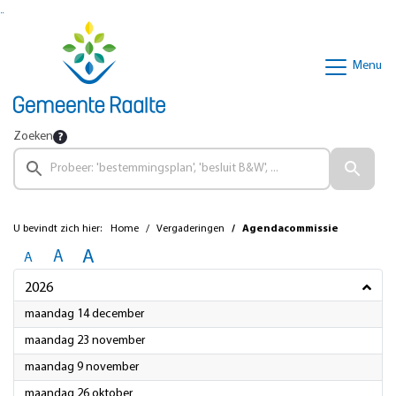
Ga naar de inhoud van deze pagina
Ga naar het zoeken
Ga naar het menu
Menu
Zoeken
U bevindt zich hier:
Home
Vergaderingen
Agendacommissie
A
A
A
2026
2026
maandag 14 december
2026
maandag 23 november
2026
maandag 9 november
2026
maandag 26 oktober