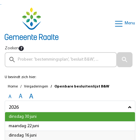
Ga naar de inhoud van deze pagina
Ga naar het zoeken
Ga naar het menu
Menu
Zoeken
U bevindt zich hier:
Home
Vergaderingen
Openbare besluitenlijst B&W
A
A
A
2026
2026
dinsdag 30 juni
2026
maandag 22 juni
2026
dinsdag 16 juni