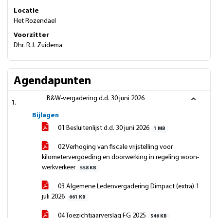
Locatie
Het Rozendael
Voorzitter
Dhr. R.J. Zuidema
Agendapunten
B&W-vergadering d.d. 30 juni 2026
Bijlagen
01 Besluitenlijst d.d. 30 juni 2026
1 MB
02 Verhoging van fiscale vrijstelling voor
kilometervergoeding en doorwerking in regeling woon-
werkverkeer
558 KB
03 Algemene Ledenvergadering Dimpact (extra) 1
juli 2026
661 KB
04 Toezichtjaarverslag FG 2025
546 KB