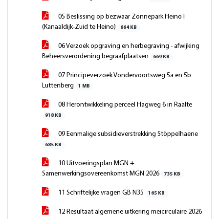
05 Beslissing op bezwaar Zonnepark Heino I
(Kanaaldijk-Zuid te Heino)
664 KB
06 Verzoek opgraving en herbegraving - afwijking
Beheersverordening begraafplaatsen
669 KB
07 Principeverzoek Vondervoortsweg 5a en 5b
Luttenberg
1 MB
08 Herontwikkeling perceel Hagweg 6 in Raalte
918 KB
09 Eenmalige subsidieverstrekking Stöppelhaene
685 KB
10 Uitvoeringsplan MGN +
Samenwerkingsovereenkomst MGN 2026
735 KB
11 Schriftelijke vragen GB N35
165 KB
12 Resultaat algemene uitkering meicirculaire 2026