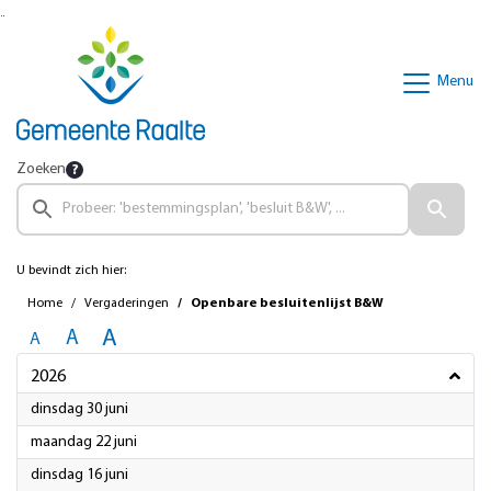
Ga naar de inhoud van deze pagina
Ga naar het zoeken
Ga naar het menu
Menu
Zoeken
U bevindt zich hier:
Home
Vergaderingen
Openbare besluitenlijst B&W
A
A
A
2026
2026
dinsdag 30 juni
2026
maandag 22 juni
2026
dinsdag 16 juni