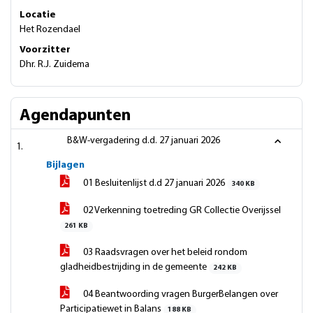
Locatie
Het Rozendael
Voorzitter
Dhr. R.J. Zuidema
Agendapunten
B&W-vergadering d.d. 27 januari 2026
Bijlagen
01 Besluitenlijst d.d 27 januari 2026
340 KB
02 Verkenning toetreding GR Collectie Overijssel
261 KB
03 Raadsvragen over het beleid rondom
gladheidbestrijding in de gemeente
242 KB
04 Beantwoording vragen BurgerBelangen over
Participatiewet in Balans
188 KB