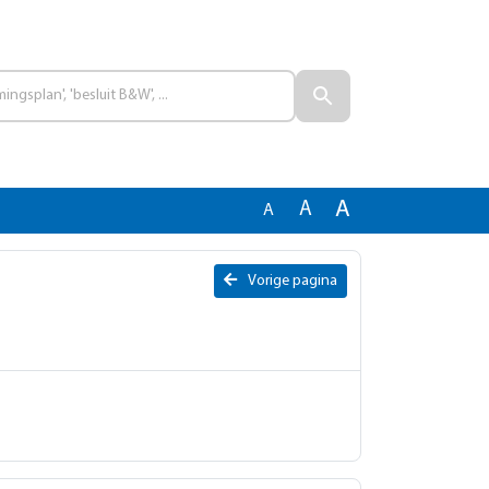
A
A
A
Vorige pagina