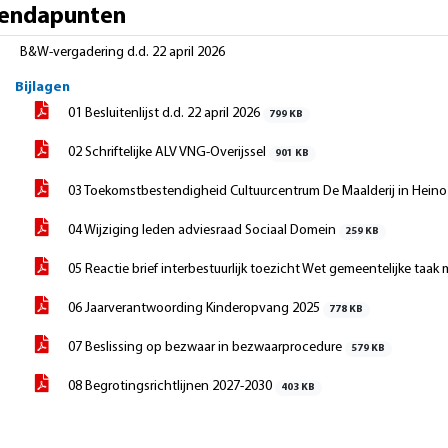
endapunten
B&W-vergadering d.d. 22 april 2026
Bijlagen
01 Besluitenlijst d.d. 22 april 2026
799 KB
02 Schriftelijke ALV VNG-Overijssel
901 KB
03 Toekomstbestendigheid Cultuurcentrum De Maalderij in Hein
04 Wijziging leden adviesraad Sociaal Domein
259 KB
05 Reactie brief interbestuurlijk toezicht Wet gemeentelijke ta
06 Jaarverantwoording Kinderopvang 2025
778 KB
07 Beslissing op bezwaar in bezwaarprocedure
579 KB
08 Begrotingsrichtlijnen 2027-2030
403 KB