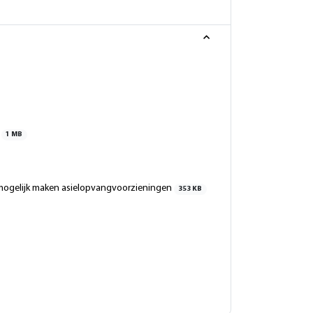
o
1 MB
ak mogelijk maken asielopvangvoorzieningen
353 KB