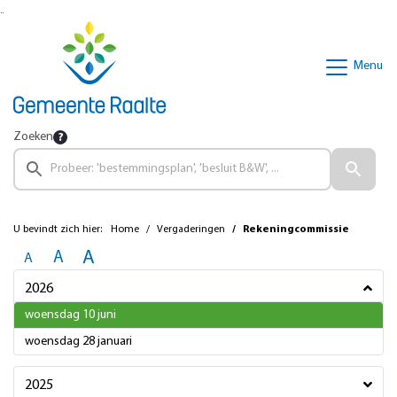
Ga naar de inhoud van deze pagina
Ga naar het zoeken
Ga naar het menu
Menu
Zoeken
U bevindt zich hier:
Home
Vergaderingen
Rekeningcommissie
A
A
A
2026
2026
woensdag 10 juni
2026
woensdag 28 januari
2025