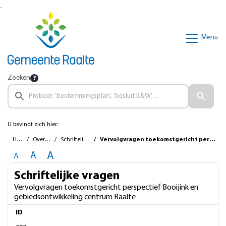
Ga naar de inhoud van deze pagina
Ga naar het zoeken
Ga naar het menu
Menu
Zoeken
U bevindt zich hier:
Home
Overzichten
Schriftelijke vragen
Vervolgvragen toekomstgericht perspectief Booijink en gebiedsontwikkeling centrum Raalte
A
A
A
Schriftelijke vragen
Vervolgvragen toekomstgericht perspectief Booijink en
gebiedsontwikkeling centrum Raalte
ID