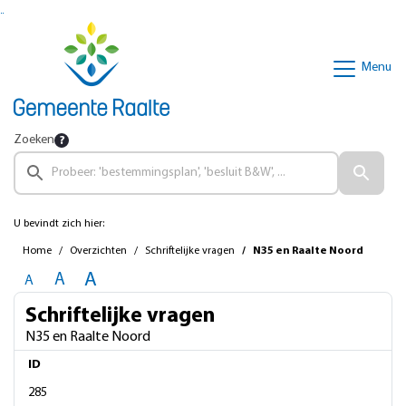
Ga naar de inhoud van deze pagina
Ga naar het zoeken
Ga naar het menu
Menu
Zoeken
U bevindt zich hier:
Home
Overzichten
Schriftelijke vragen
N35 en Raalte Noord
A
A
A
Schriftelijke vragen
N35 en Raalte Noord
ID
285