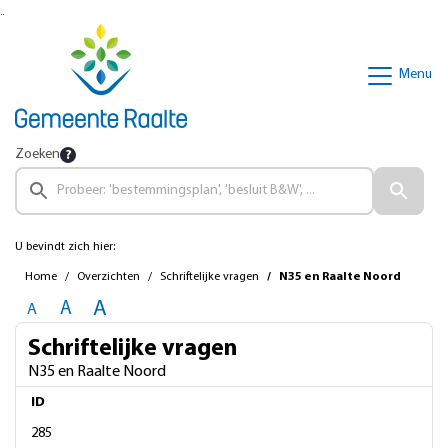
Ga naar de inhoud van deze pagina
Ga naar het zoeken
Ga naar het menu
Menu
Zoeken
U bevindt zich hier:
Home
Overzichten
Schriftelijke vragen
N35 en Raalte Noord
A
A
A
Schriftelijke vragen
N35 en Raalte Noord
ID
285