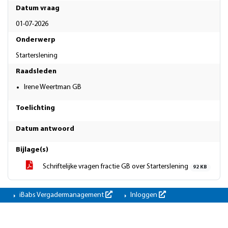
Datum vraag
01-07-2026
Onderwerp
Starterslening
Raadsleden
Irene Weertman GB
Toelichting
Datum antwoord
Bijlage(s)
Schriftelijke vragen fractie GB over Starterslening
92 KB
iBabs Vergadermanagement
Inloggen