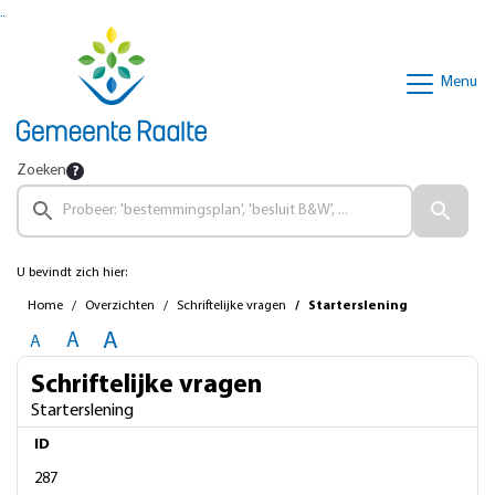
Ga naar de inhoud van deze pagina
Ga naar het zoeken
Ga naar het menu
Menu
Zoeken
U bevindt zich hier:
Home
Overzichten
Schriftelijke vragen
Starterslening
A
A
A
Schriftelijke vragen
Starterslening
ID
287