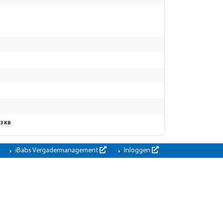
3 KB
iBabs Vergadermanagement
Inloggen