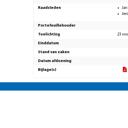
Raadsleden
Jan
Jer
Portefeuillehouder
Toelichting
23 voo
Einddatum
Stand van zaken
Datum afdoening
Bijlage(s)