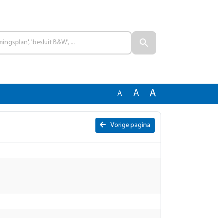
A
A
A
Vorige pagina