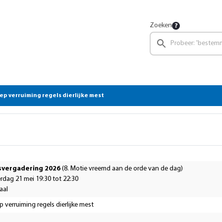
Zoeken
p verruiming regels dierlijke mest
svergadering 2026
(8. Motie vreemd aan de orde van de dag)
dag 21 mei 19:30 tot 22:30
aal
 verruiming regels dierlijke mest