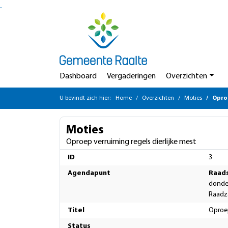
Ga naar de inhoud van deze pagina
Ga naar het zoeken
Ga naar het menu
Dashboard
Vergaderingen
Overzichten
U bevindt zich hier:
Home
Overzichten
Moties
Oproe
Moties
Oproep verruiming regels dierlijke mest
ID
3
Agendapunt
Raad
donder
Raadz
Titel
Oproep
Status