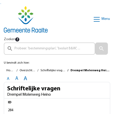
Ga naar de inhoud van deze pagina
Ga naar het zoeken
Ga naar het menu
Menu
Zoeken
U bevindt zich hier:
Home
Overzichten
Schriftelijke vragen
Drempel Molenweg Heino
A
A
A
Schriftelijke vragen
Drempel Molenweg Heino
ID
284