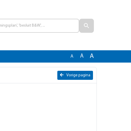
A
A
A
Vorige pagina