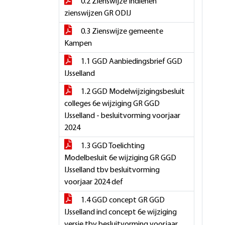
0.2 Zienswijze Indienen
zienswijzen GR ODIJ
0.3 Zienswijze gemeente
Kampen
1.1 GGD Aanbiedingsbrief GGD
IJsselland
1.2 GGD Modelwijzigingsbesluit
colleges 6e wijziging GR GGD
IJsselland - besluitvorming voorjaar
2024
1.3 GGD Toelichting
Modelbesluit 6e wijziging GR GGD
IJsselland tbv besluitvorming
voorjaar 2024 def
1.4 GGD concept GR GGD
IJsselland incl concept 6e wijziging
versie tbv besluitvorming voorjaar