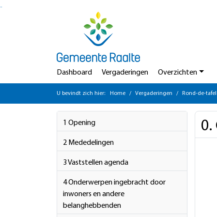
Ga naar de inhoud van deze pagina
Ga naar het zoeken
Ga naar het menu
Dashboard
Vergaderingen
Overzichten
U bevindt zich hier:
Home
Vergaderingen
Rond-de-tafel
0.
1 Opening
2 Mededelingen
3 Vaststellen agenda
4 Onderwerpen ingebracht door
inwoners en andere
belanghebbenden