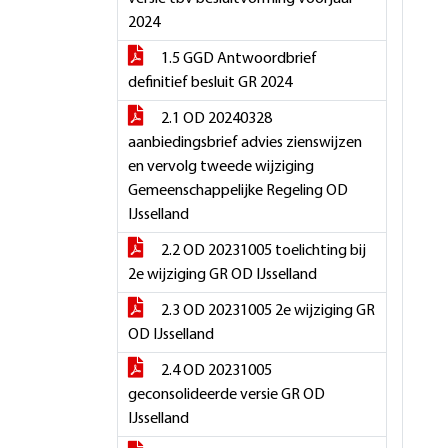
2024
1.5 GGD Antwoordbrief
definitief besluit GR 2024
2.1 OD 20240328
aanbiedingsbrief advies zienswijzen
en vervolg tweede wijziging
Gemeenschappelijke Regeling OD
IJsselland
2.2 OD 20231005 toelichting bij
2e wijziging GR OD IJsselland
2.3 OD 20231005 2e wijziging GR
OD IJsselland
2.4 OD 20231005
geconsolideerde versie GR OD
IJsselland