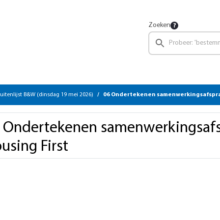
Zoeken
uitenlijst B&W (dinsdag 19 mei 2026)
06 Ondertekenen samenwerkingsafspra
 Ondertekenen samenwerkingsaf
using First