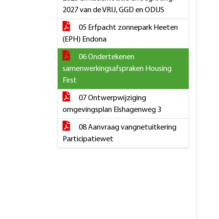
2027 van de VRIJ, GGD en ODIJS
05 Erfpacht zonnepark Heeten
(EPH) Endona
06 Ondertekenen
samenwerkingsafspraken Housing
First
07 Ontwerpwijziging
omgevingsplan Elshagenweg 3
08 Aanvraag vangnetuitkering
Participatiewet