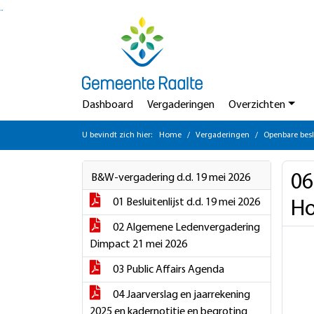
Ga naar de inhoud van deze pagina
Ga naar het zoeken
Ga naar het menu
Dashboard
Vergaderingen
Overzichten
U bevindt zich hier:
Home
Vergaderingen
Openbare besl
06
B&W-vergadering d.d. 19 mei 2026
01 Besluitenlijst d.d. 19 mei 2026
Ho
02 Algemene Ledenvergadering
Dimpact 21 mei 2026
03 Public Affairs Agenda
04 Jaarverslag en jaarrekening
2025 en kadernotitie en begroting