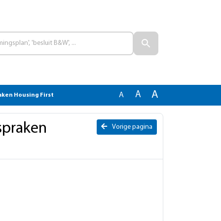
A
A
A
ken Housing First
spraken
Vorige pagina