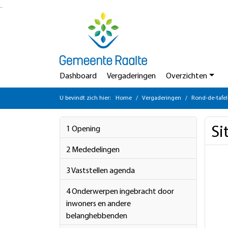
Ga naar de inhoud van deze pagina
Ga naar het zoeken
Ga naar het menu
Dashboard
Vergaderingen
Overzichten
U bevindt zich hier:
Home
Vergaderingen
Rond-de-tafel
Si
1 Opening
2 Mededelingen
3 Vaststellen agenda
4 Onderwerpen ingebracht door
inwoners en andere
belanghebbenden