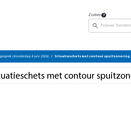
Zoeken
gesprek (donderdag 4 juni 2026)
Situatieschets met contour spuitzonering
tuatieschets met contour spuitzon