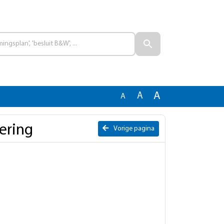
A
A
A
ering
Vorige pagina