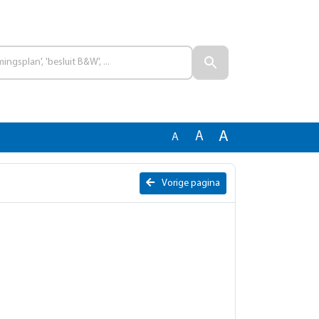
A
A
A
Vorige pagina