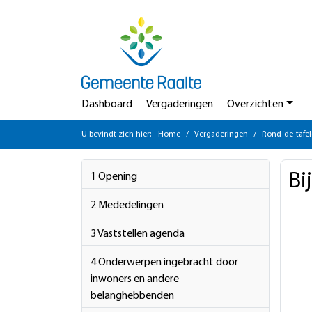
Ga naar de inhoud van deze pagina
Ga naar het zoeken
Ga naar het menu
Dashboard
Vergaderingen
Overzichten
U bevindt zich hier:
Home
Vergaderingen
Rond-de-tafel
Bi
1 Opening
2 Mededelingen
3 Vaststellen agenda
4 Onderwerpen ingebracht door
inwoners en andere
belanghebbenden