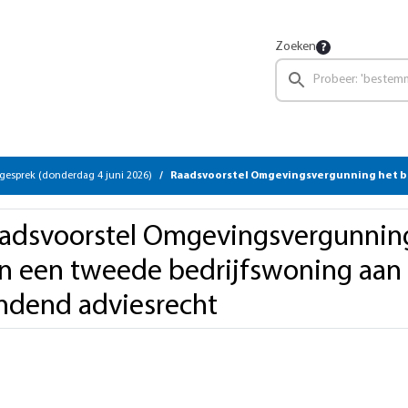
Zoeken
gesprek (donderdag 4 juni 2026)
Raadsvoorstel Omgevingsvergunning het bouwen van een tweede bedrijfswoning aan de Verv
adsvoorstel Omgevingsvergunnin
n een tweede bedrijfswoning aan 
ndend adviesrecht