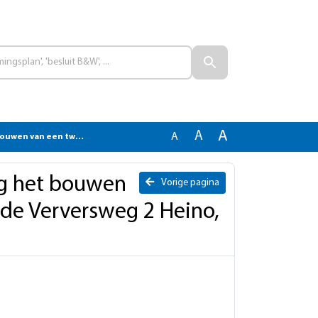
A
A
A
ersweg 2 Heino, bindend adviesrecht
g het bouwen
Vorige pagina
de Verversweg 2 Heino,