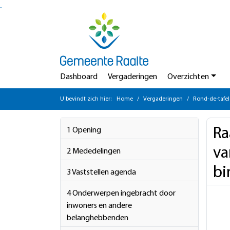
Ga naar de inhoud van deze pagina
Ga naar het zoeken
Ga naar het menu
Dashboard
Vergaderingen
Overzichten
U bevindt zich hier:
Home
Vergaderingen
Rond-de-tafel
Ra
1 Opening
va
2 Mededelingen
bi
3 Vaststellen agenda
4 Onderwerpen ingebracht door
inwoners en andere
belanghebbenden