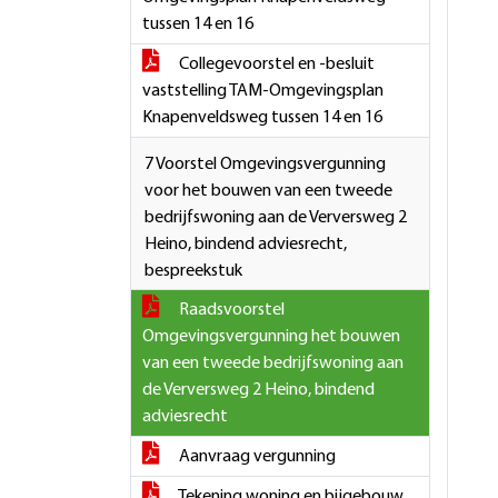
tussen 14 en 16
Collegevoorstel en -besluit
vaststelling TAM-Omgevingsplan
Knapenveldsweg tussen 14 en 16
7 Voorstel Omgevingsvergunning
voor het bouwen van een tweede
bedrijfswoning aan de Verversweg 2
Heino, bindend adviesrecht,
bespreekstuk
Raadsvoorstel
Omgevingsvergunning het bouwen
van een tweede bedrijfswoning aan
de Verversweg 2 Heino, bindend
adviesrecht
Aanvraag vergunning
Tekening woning en bijgebouw