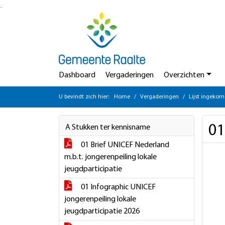
Ga naar de inhoud van deze pagina
Ga naar het zoeken
Ga naar het menu
Dashboard
Vergaderingen
Overzichten
U bevindt zich hier:
Home
Vergaderingen
Lijst ingekom
01
A Stukken ter kennisname
01 Brief UNICEF Nederland
m.b.t. jongerenpeiling lokale
jeugdparticipatie
01 Infographic UNICEF
jongerenpeiling lokale
jeugdparticipatie 2026