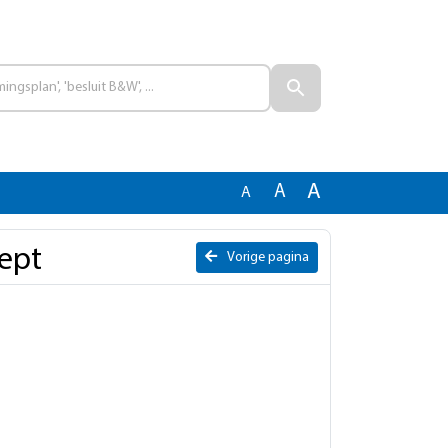
A
A
A
ept
Vorige pagina