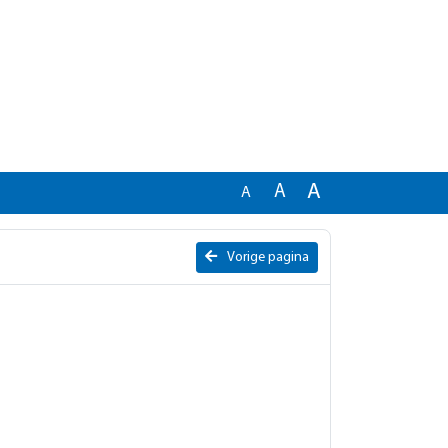
A
A
A
Vorige pagina