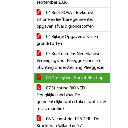
september 2026
04 Brief ROVA - Toekomst
schone en leefbare gemeente;
opgaven afval & grondstoffen
04 Bijlage Opgaven afval en
grondstoffen
05 Brief namens Nederlandse
Vereniging voor Pleeggezinnen en
Stichting Ondersteuning Pleeggezin
06 Opzegbrief Roelof Bisschop
07 Stichting RIONED -
Terugkijken webinar De
gemeentelijke watertaken: wat is uw
rol als raadslid?
08 Nieuwsbrief LEADER - De
Kracht van Salland nr. 57