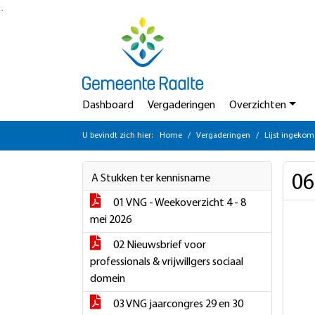
Ga naar de inhoud van deze pagina
Ga naar het zoeken
Ga naar het menu
Dashboard
Vergaderingen
Overzichten
U bevindt zich hier:
Home
Vergaderingen
Lijst ingekom
06
A Stukken ter kennisname
01 VNG - Weekoverzicht 4 - 8
mei 2026
02 Nieuwsbrief voor
professionals & vrijwillgers sociaal
domein
03 VNG jaarcongres 29 en 30