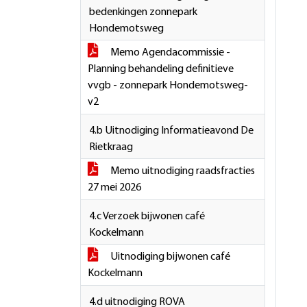
bedenkingen zonnepark
Hondemotsweg
Memo Agendacommissie -
Planning behandeling definitieve
vvgb - zonnepark Hondemotsweg-
v2
4.b Uitnodiging Informatieavond De
Rietkraag
Memo uitnodiging raadsfracties
27 mei 2026
4.c Verzoek bijwonen café
Kockelmann
Uitnodiging bijwonen café
Kockelmann
4.d uitnodiging ROVA