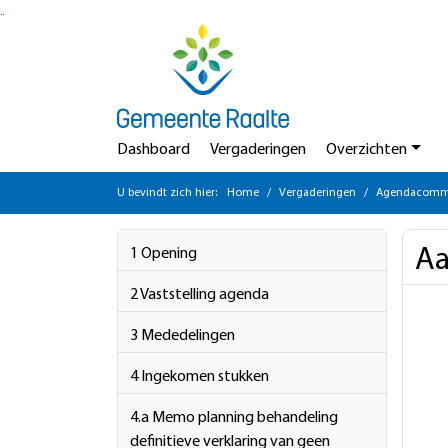
Ga naar de inhoud van deze pagina
Ga naar het zoeken
Ga naar het menu
Dashboard
Vergaderingen
Overzichten
U bevindt zich hier:
Home
Vergaderingen
Agendacommi
Aa
1 Opening
2 Vaststelling agenda
3 Mededelingen
4 Ingekomen stukken
4.a Memo planning behandeling
definitieve verklaring van geen