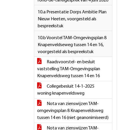
rond-de-tafelgesprek van 4 juni 2026
10.a Presentatie Dorps Ambitie Plan
Nieuw Heeten, voorgesteld als
bespreekstuk
10.b Voorstel TAM-Omgevingsplan 8
Knapenveldseweg tussen 14 en 16,
voorgesteld als bespreekstuk
Raadsvoorstel- en besluit
vaststelling TAM-Omgevingsplan
Knapenveldsweg tussen 14 en 16
Collegebesluit 14-1-2025
woning knapenveldsweg
Nota van zienswijzen TAM-
omgevingsplan 8 Knapenveldsweg
tussen 14 en 16 (niet geanonimiseerd)
Nota van zienswijzen TAM-