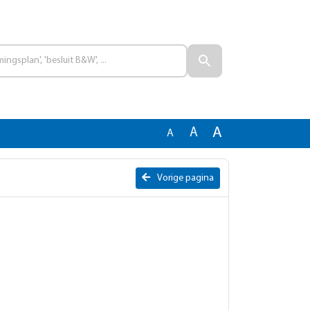
A
A
A
Vorige pagina