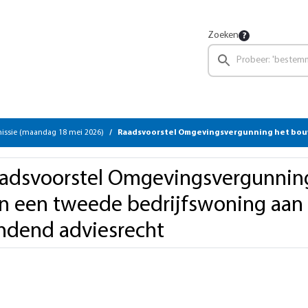
Zoeken
ssie (maandag 18 mei 2026)
Raadsvoorstel Omgevingsvergunning het bouwen van een tweede bedrijfswoning aan de Ververswe
adsvoorstel Omgevingsvergunnin
n een tweede bedrijfswoning aan 
ndend adviesrecht