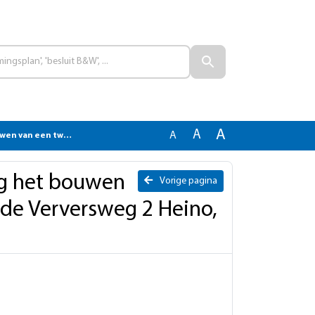
A
A
A
g 2 Heino, bindend adviesrecht
g het bouwen
Vorige pagina
de Verversweg 2 Heino,