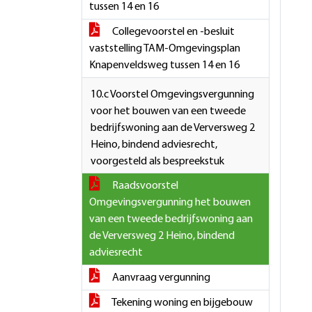
tussen 14 en 16
Collegevoorstel en -besluit
vaststelling TAM-Omgevingsplan
Knapenveldsweg tussen 14 en 16
10.c Voorstel Omgevingsvergunning
voor het bouwen van een tweede
bedrijfswoning aan de Verversweg 2
Heino, bindend adviesrecht,
voorgesteld als bespreekstuk
Raadsvoorstel
Omgevingsvergunning het bouwen
van een tweede bedrijfswoning aan
de Verversweg 2 Heino, bindend
adviesrecht
Aanvraag vergunning
Tekening woning en bijgebouw