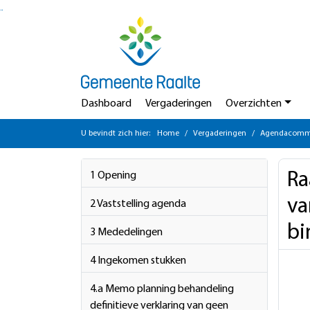
Ga naar de inhoud van deze pagina
Ga naar het zoeken
Ga naar het menu
Dashboard
Vergaderingen
Overzichten
U bevindt zich hier:
Home
Vergaderingen
Agendacommi
Ra
1 Opening
va
2 Vaststelling agenda
bi
3 Mededelingen
4 Ingekomen stukken
4.a Memo planning behandeling
definitieve verklaring van geen