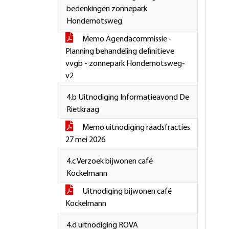
bedenkingen zonnepark
Hondemotsweg
Memo Agendacommissie -
Planning behandeling definitieve
vvgb - zonnepark Hondemotsweg-
v2
4.b Uitnodiging Informatieavond De
Rietkraag
Memo uitnodiging raadsfracties
27 mei 2026
4.c Verzoek bijwonen café
Kockelmann
Uitnodiging bijwonen café
Kockelmann
4.d uitnodiging ROVA