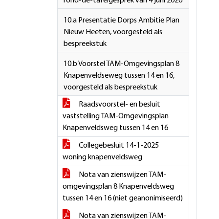
rond-de-tafelgesprek van 4 juni 2026
10.a Presentatie Dorps Ambitie Plan
Nieuw Heeten, voorgesteld als
bespreekstuk
10.b Voorstel TAM-Omgevingsplan 8
Knapenveldseweg tussen 14 en 16,
voorgesteld als bespreekstuk
Raadsvoorstel- en besluit
vaststelling TAM-Omgevingsplan
Knapenveldsweg tussen 14 en 16
Collegebesluit 14-1-2025
woning knapenveldsweg
Nota van zienswijzen TAM-
omgevingsplan 8 Knapenveldsweg
tussen 14 en 16 (niet geanonimiseerd)
Nota van zienswijzen TAM-