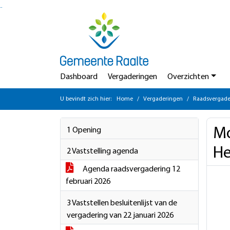
Ga naar de inhoud van deze pagina
Ga naar het zoeken
Ga naar het menu
Dashboard
Vergaderingen
Overzichten
U bevindt zich hier:
Home
Vergaderingen
Raadsvergader
Mo
1 Opening
He
2 Vaststelling agenda
Agenda raadsvergadering 12
februari 2026
3 Vaststellen besluitenlijst van de
vergadering van 22 januari 2026