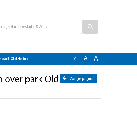
A
A
A
 park Old Heino
 over park Old
Vorige pagina