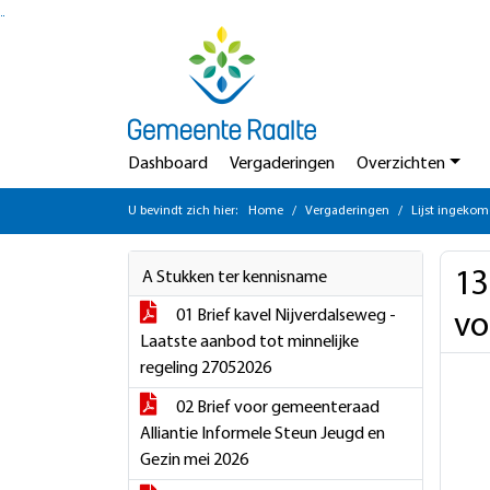
Ga naar de inhoud van deze pagina
Ga naar het zoeken
Ga naar het menu
Dashboard
Vergaderingen
Overzichten
U bevindt zich hier:
Home
Vergaderingen
Lijst ingekom
13
A Stukken ter kennisname
01 Brief kavel Nijverdalseweg -
vo
Laatste aanbod tot minnelijke
regeling 27052026
02 Brief voor gemeenteraad
Alliantie Informele Steun Jeugd en
Gezin mei 2026