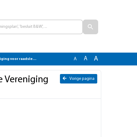
A
A
A
ng voor raadsleden
e Vereniging
Vorige pagina