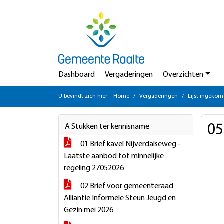
Ga naar de inhoud van deze pagina
Ga naar het zoeken
Ga naar het menu
Dashboard
Vergaderingen
Overzichten
U bevindt zich hier:
Home
Vergaderingen
Lijst ingekom
05
A Stukken ter kennisname
01 Brief kavel Nijverdalseweg -
Laatste aanbod tot minnelijke
regeling 27052026
02 Brief voor gemeenteraad
Alliantie Informele Steun Jeugd en
Gezin mei 2026