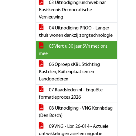
03 Uitnodiging lunchwebinar
Basiskennis Democratische
Vernieuwing
04 Uitnodiging PROO - Langer
thuis wonen dankzij zorgtechnologie
05 Viert u 30 jaar SVn met ons
mee
06 Oproep sKBL Stichting
Kastelen, Buitenplaatsen en
Landgoederen
07 Raadsleden.nl - Enquête
formatieproces 2026
08 Uitnodiging - VNG Kennisdag
(Den Bosch)
09 VNG - Lbr. 26-014 - Actuele
ontwikkelingen asiel en migratie