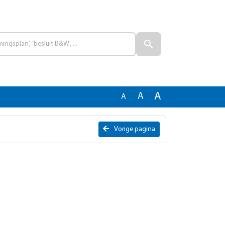
A
A
A
Vorige pagina